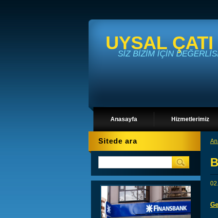
UYSAL ÇATI
SİZ BİZİM İÇİN DEĞERLİS
Anasayfa
Hizmetlerimiz
Sitede ara
An
B
02
Ge